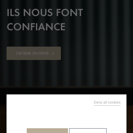
I
L
S
N
O
U
S
F
O
N
T
C
O
N
F
I
A
N
C
E
OBTENIR UN DEVIS
Deny all cookies
This site uses cookies and gives you control over what
you want to activate