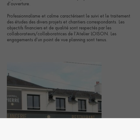
d’ouverture.
Professionnalisme et calme caractérisent le suivi et le traitement
des études des divers projets et chantiers correspondants. Les
objectifs financiers et de qualité sont respectés par les
collaborateurs/collaboratrices de l’Atelier LOISON. Les
engagements d’un point de vue planning sont tenus.