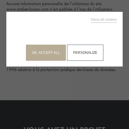
Aucune information personnelle de l’utilisateur du site
www.atelier-loison.com n’est publiée à l’insu de l’utilisateur,
échangée, transférée, cédée ou vendue sur un support
Deny all cookies
quelconque à des tiers. Seule l’hypothèse du rachat du site
www.atelier-loison.com au propriétaire du site et de ses droits
This site uses cookies and gives you control over what
permettrait la transmission des dites informations à l’éventuel
you want to activate
acquéreur qui serait à son tour tenu de la même obligation de
conservation et de modification des données vis à vis de
l’utilisateur du site www.atelier-loison.com.
OK, ACCEPT ALL
PERSONALIZE
Les bases de données sont protégées par les dispositions de la
loi du 1er juillet 1998 transposant la directive 96/9 du 11 mars
1996 relative à la protection juridique des bases de données.